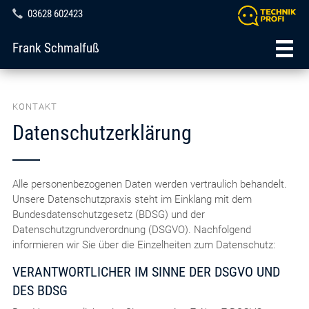
03628 602423
Frank Schmalfuß
KONTAKT
Datenschutzerklärung
Alle personenbezogenen Daten werden vertraulich behandelt.
Unsere Datenschutzpraxis steht im Einklang mit dem
Bundesdatenschutzgesetz (BDSG) und der
Datenschutzgrundverordnung (DSGVO). Nachfolgend
informieren wir Sie über die Einzelheiten zum Datenschutz:
VERANTWORTLICHER IM SINNE DER DSGVO UND
DES BDSG