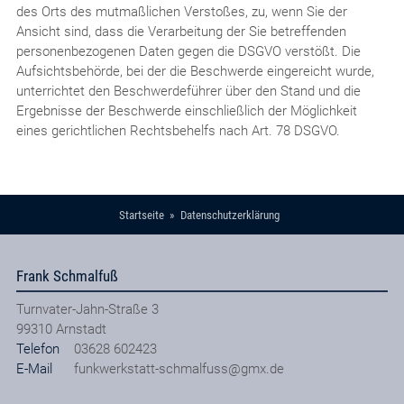
des Orts des mutmaßlichen Verstoßes, zu, wenn Sie der
Ansicht sind, dass die Verarbeitung der Sie betreffenden
personenbezogenen Daten gegen die DSGVO verstößt. Die
Aufsichtsbehörde, bei der die Beschwerde eingereicht wurde,
unterrichtet den Beschwerdeführer über den Stand und die
Ergebnisse der Beschwerde einschließlich der Möglichkeit
eines gerichtlichen Rechtsbehelfs nach Art. 78 DSGVO.
Startseite
Datenschutzerklärung
Frank Schmalfuß
Turnvater-Jahn-Straße 3
99310
Arnstadt
Telefon
03628 602423
E-Mail
funkwerkstatt-schmalfuss@gmx.de