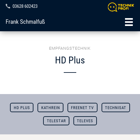
03628 602423
Frank Schmalfuß
EMPFANGSTECHNIK
HD Plus
HD PLUS
KATHREIN
FREENET TV
TECHNISAT
TELESTAR
TELEVES