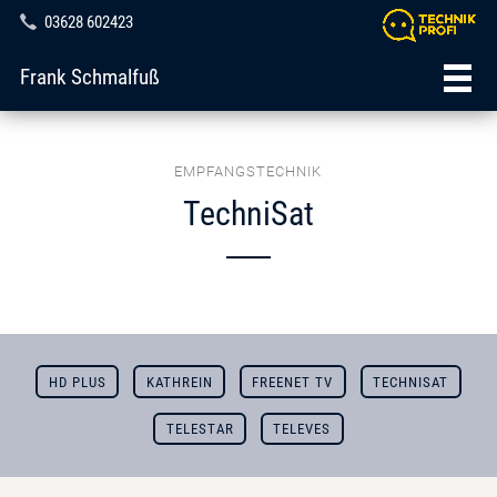
03628 602423
Frank Schmalfuß
EMPFANGSTECHNIK
TechniSat
HD PLUS
KATHREIN
FREENET TV
TECHNISAT
TELESTAR
TELEVES